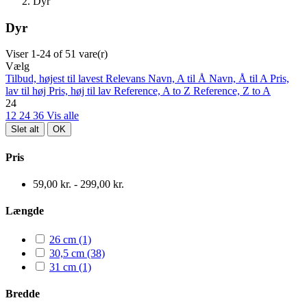
Dyr
Dyr
Viser 1-24 of 51 vare(r)
Vælg
Tilbud, højest til lavest
Relevans
Navn, A til Å
Navn, Å til A
Pris,
lav til høj
Pris, høj til lav
Reference, A to Z
Reference, Z to A
24
12
24
36
Vis alle
Slet alt
OK
Pris
59,00 kr. - 299,00 kr.
Længde
26 cm
(1)
30,5 cm
(38)
31 cm
(1)
Bredde