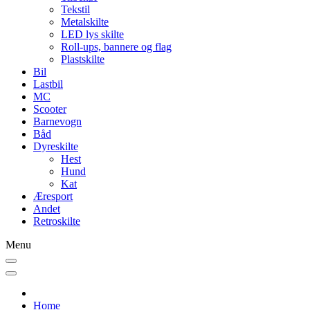
Tekstil
Metalskilte
LED lys skilte
Roll-ups, bannere og flag
Plastskilte
Bil
Lastbil
MC
Scooter
Barnevogn
Båd
Dyreskilte
Hest
Hund
Kat
Æresport
Andet
Retroskilte
Menu
Home