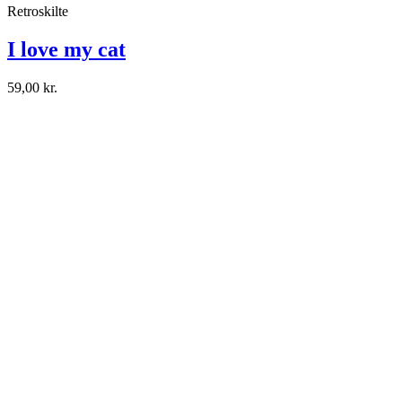
Retroskilte
I love my cat
59,00 kr.
Fede retro skilte med sjove print, som i gamle dage. Pift dit hjem op
med anderledes indretning.
Tilføj til kurv
Retroskilte
I love my dog - 305 x 130 mm
59,00 kr.
Fede retro skilte med sjove print, som i gamle dage. Pift dit hjem op
med anderledes indretning.
Tilføj til kurv
Retroskilte
My dog is cooler - 305 x 130 mm