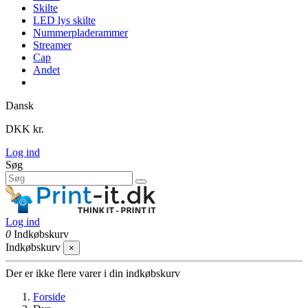
Skilte
LED lys skilte
Nummerpladerammer
Streamer
Cap
Andet
Dansk
DKK kr.
Log ind
Søg
Log ind
0
Indkøbskurv
Indkøbskurv
×
Der er ikke flere varer i din indkøbskurv
Forside