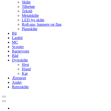
Skilte
Tilbehør
Tekstil
Metalskilte
LED lys skilte
Roll-ups, bannere og flag
Plastskilte
Bil
Lastbil
MC
Scooter
Barnevogn
Båd
Dyreskilte
Hest
Hund
Kat
Æresport
Andet
Retroskilte