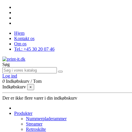
Hjem
Kontakt os
Om os
Tel.: +45 30 20 07 46
Søg
Log ind
0
Indkøbskurv
/
Tom
Indkøbskurv
×
Der er ikke flere varer i din indkøbskurv
Produkter
Nummerpladerammer
Streamer
Retroskilte