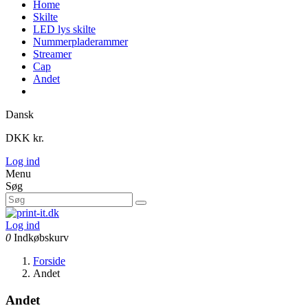
Home
Skilte
LED lys skilte
Nummerpladerammer
Streamer
Cap
Andet
Dansk
DKK kr.
Log ind
Menu
Søg
Log ind
0
Indkøbskurv
Forside
Andet
Andet