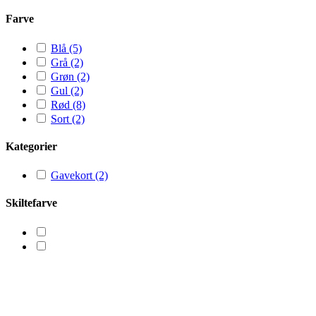
Farve
Blå
(5)
Grå
(2)
Grøn
(2)
Gul
(2)
Rød
(8)
Sort
(2)
Kategorier
Gavekort
(2)
Skiltefarve