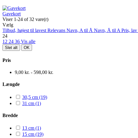
Gavekort
Viser 1-24 of 32 vare(r)
Vælg
Tilbud, højest til lavest
Relevans
Navn, A til Å
Navn, Å til A
Pris, lav
24
12
24
36
Vis alle
Slet alt
OK
Pris
9,00 kr. - 598,00 kr.
Længde
30,5 cm
(19)
31 cm
(1)
Bredde
13 cm
(1)
15 cm
(19)