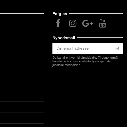
Følg os
Nyhedsmail
John Deere
Løve - med egen
200,00 kr.
200,00 kr.
Traktor - 305 x
tekst - 305 x 150
Du kan til enhver tid afmelde dig. Til dette formål
150 mm -
mm - Folieprint
kan du finde vores kontaktoplysninger i den
Folieprint
juridiske meddelelse.
Vis produkt
Vis produkt