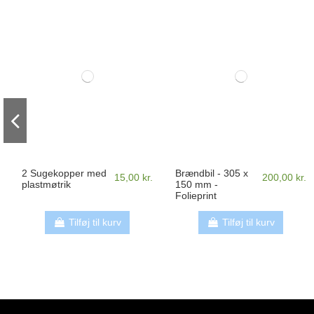
2 Sugekopper med
Brændbil - 305 x
15,00 kr.
200,00 kr.
plastmøtrik
150 mm -
Folieprint
Tilføj til kurv
Tilføj til kurv