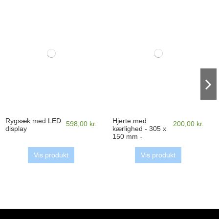
Rygsæk med LED
Hjerte med
598,00 kr.
200,00 kr.
display
kærlighed - 305 x
150 mm -
Folieprint
Vis produkt
Vis produkt