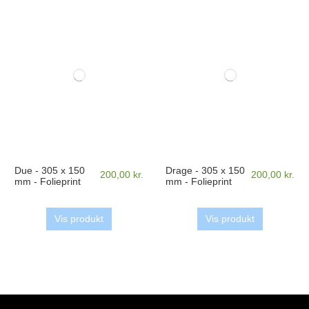
Due - 305 x 150
Drage - 305 x 150
200,00 kr.
200,00 kr.
mm - Folieprint
mm - Folieprint
Vis produkt
Vis produkt