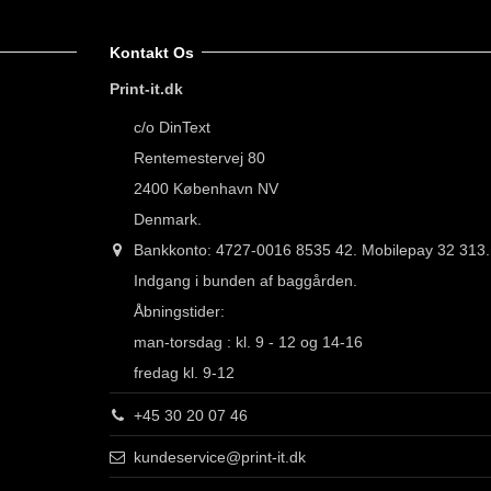
Kontakt Os
Print-it.dk
c/o DinText
Rentemestervej 80
2400 København NV
Skilt med rød
1 sæt kæder til
Tom og Jerry -
Country Western
200,00 kr.
15,00 kr.
200,00 kr.
200,00 kr.
baggrund - 305 x
barnevognsskilt
305 x 150 mm -
- 305 x 150 mm -
Denmark.
150 mm -
Folieprint
Folieprint
Folieprint
Bankkonto: 4727-0016 8535 42. Mobilepay 32 313.
Vis produkt
Tilføj til kurv
Vis produkt
Vis produkt
Indgang i bunden af baggården.
Åbningstider:
man-torsdag : kl. 9 - 12 og 14-16
fredag kl. 9-12
+45 30 20 07 46
kundeservice@print-it.dk