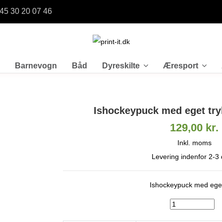
+45 30 20 07 46
Barnevogn
Båd
Dyreskilte
Æresport
Ishockeypuck med eget tryk
129,00 kr.
Inkl. moms
Levering indenfor 2-3
Ishockeypuck med eget