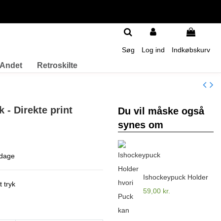
Søg
Log ind
Indkøbskurv
Andet
Retroskilte
 - Direkte print
Du vil måske også
synes om
 dage
Ishockeypuck Holder
 tryk
59,00 kr.