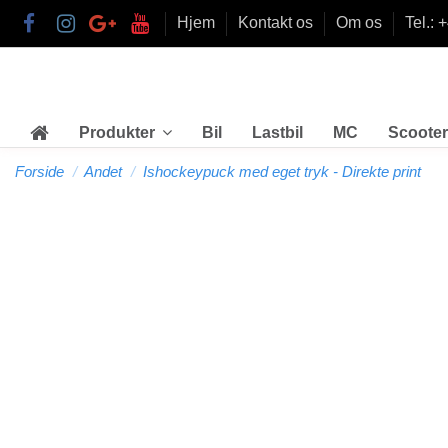
Hjem
Kontakt os
Om os
Tel.: 
Bil
Lastbil
MC
Scooter
Produkter
Forside
Andet
Ishockeypuck med eget tryk - Direkte print