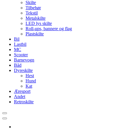
Skilte
Tilbehør
Tekstil
Metalskilte
LED lys skilte
Roll-ups, bannere og flag
Plastskilte
Bil
Lastbil
MC
Scooter
Barnevogn
Båd
Dyreskilte
Hest
Hund
Kat
Æresport
Andet
Retroskilte