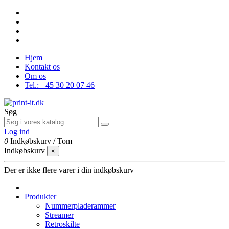
Hjem
Kontakt os
Om os
Tel.: +45 30 20 07 46
Søg
Log ind
0
Indkøbskurv
/
Tom
Indkøbskurv
×
Der er ikke flere varer i din indkøbskurv
Produkter
Nummerpladerammer
Streamer
Retroskilte