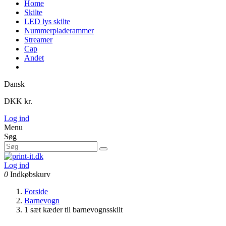
Home
Skilte
LED lys skilte
Nummerpladerammer
Streamer
Cap
Andet
Dansk
DKK kr.
Log ind
Menu
Søg
Log ind
0
Indkøbskurv
Forside
Barnevogn
1 sæt kæder til barnevognsskilt