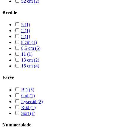
52 cm
(2)
Bredde
5
(1)
5
(1)
5
(1)
8 cm
(1)
8,5 cm
(5)
11
(1)
13 cm
(2)
15 cm
(4)
Farve
Blå
(5)
Gul
(1)
Lyserød
(2)
Rød
(1)
Sort
(1)
Nummerplade