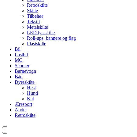
Retroskilte
Skilte
Tilbehør
Tekstil
Metalskilte
LED lys skilte
Roll-ups, bannere og flag
Plastskilte
Bil
Lastbil
MC
Scooter
Barnevogn
Båd
Dyreskilte
Hest
Hund
Kat
Æresport
Andet
Retroskilte