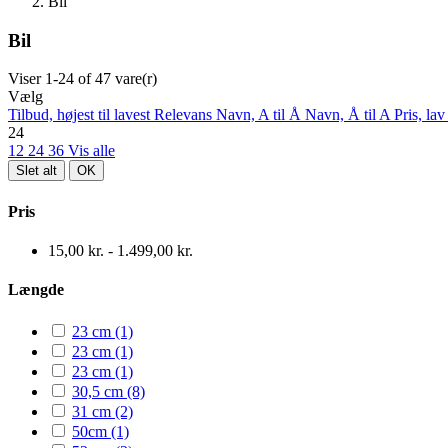
Bil
Bil
Viser 1-24 of 47 vare(r)
Vælg
Tilbud, højest til lavest
Relevans
Navn, A til Å
Navn, Å til A
Pris, lav
24
12
24
36
Vis alle
Slet alt
OK
Pris
15,00 kr. - 1.499,00 kr.
Længde
23 cm
(1)
23 cm
(1)
23 cm
(1)
30,5 cm
(8)
31 cm
(2)
50cm
(1)