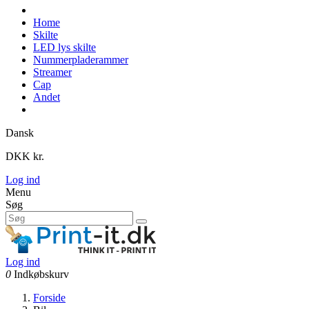
Home
Skilte
LED lys skilte
Nummerpladerammer
Streamer
Cap
Andet
Dansk
DKK kr.
Log ind
Menu
Søg
Log ind
0
Indkøbskurv
Forside