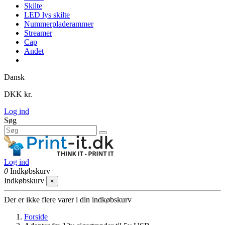
Skilte
LED lys skilte
Nummerpladerammer
Streamer
Cap
Andet
Dansk
DKK kr.
Log ind
Søg
Log ind
0
Indkøbskurv
Indkøbskurv
×
Der er ikke flere varer i din indkøbskurv
Forside