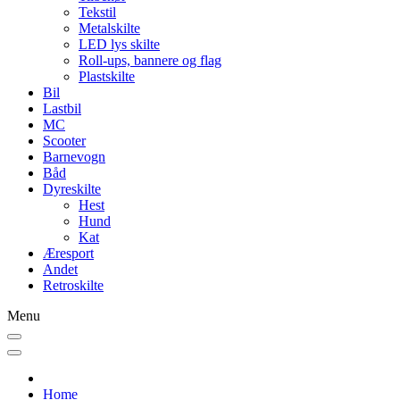
Tekstil
Metalskilte
LED lys skilte
Roll-ups, bannere og flag
Plastskilte
Bil
Lastbil
MC
Scooter
Barnevogn
Båd
Dyreskilte
Hest
Hund
Kat
Æresport
Andet
Retroskilte
Menu
Home