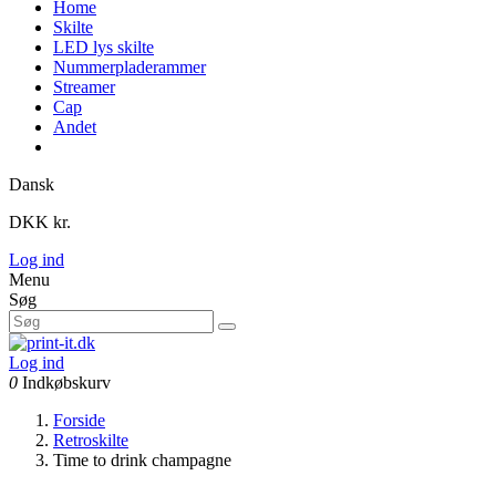
Home
Skilte
LED lys skilte
Nummerpladerammer
Streamer
Cap
Andet
Dansk
DKK kr.
Log ind
Menu
Søg
Log ind
0
Indkøbskurv
Forside
Retroskilte
Time to drink champagne