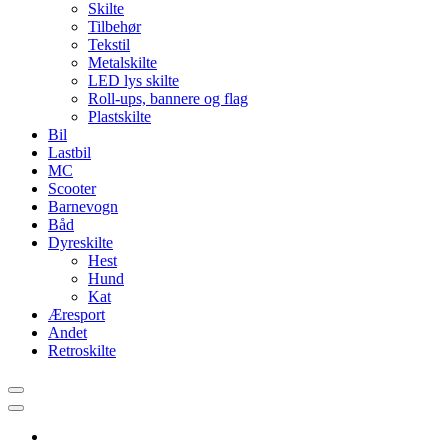
Skilte
Tilbehør
Tekstil
Metalskilte
LED lys skilte
Roll-ups, bannere og flag
Plastskilte
Bil
Lastbil
MC
Scooter
Barnevogn
Båd
Dyreskilte
Hest
Hund
Kat
Æresport
Andet
Retroskilte