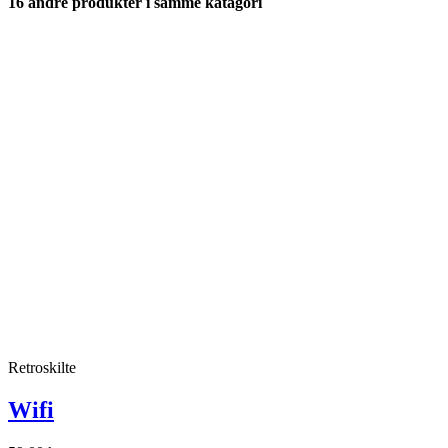
16 andre produkter i samme katagori
Retroskilte
Wifi