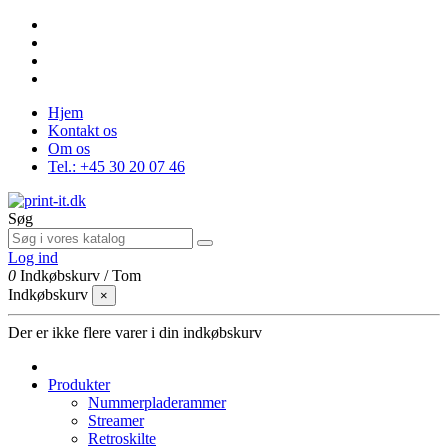
Hjem
Kontakt os
Om os
Tel.: +45 30 20 07 46
Søg
Log ind
0
Indkøbskurv
/
Tom
Indkøbskurv
×
Der er ikke flere varer i din indkøbskurv
Produkter
Nummerpladerammer
Streamer
Retroskilte