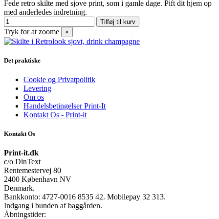
Fede retro skilte med sjove print, som i gamle dage. Pift dit hjem op
med anderledes indretning.
Tilføj til kurv
Tryk for at zoome
×
Det praktiske
Cookie og Privatpolitik
Levering
Om os
Handelsbetingelser Print-It
Kontakt Os - Print-it
Kontakt Os
Print-it.dk
c/o DinText
Rentemestervej 80
2400 København NV
Denmark.
Bankkonto: 4727-0016 8535 42. Mobilepay 32 313.
Indgang i bunden af baggården.
Åbningstider: