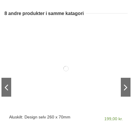
8 andre produkter i samme katagori
Stejlende hvid hest skilt - 305 x 150 mm -
2 Sugekopper med plastmøtrik
200,00 kr.
15,00 kr.
Folieprint
Vis produkt
Tilføj til kurv
Aluskilt: Design selv 260 x 70mm
199,00 kr.