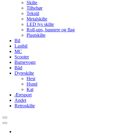
Skilte
Tilbehør
Tekstil
Metalskilte
LED lys skilte
Roll-ups, bannere og flag
Plastskilte
Bil
Lastbil
MC
Scooter
Barnevogn
Båd
Dyreskilte
Hest
Hund
Kat
Æresport
Andet
Retroskilte