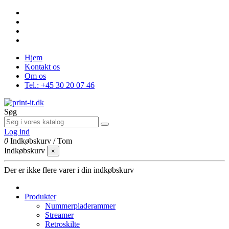
Hjem
Kontakt os
Om os
Tel.: +45 30 20 07 46
Søg
Log ind
0
Indkøbskurv
/
Tom
Indkøbskurv
×
Der er ikke flere varer i din indkøbskurv
Produkter
Nummerpladerammer
Streamer
Retroskilte