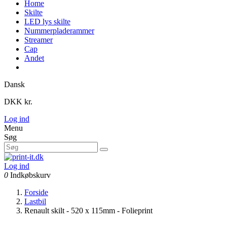
Home
Skilte
LED lys skilte
Nummerpladerammer
Streamer
Cap
Andet
Dansk
DKK kr.
Log ind
Menu
Søg
Log ind
0
Indkøbskurv
Forside
Lastbil
Renault skilt - 520 x 115mm - Folieprint