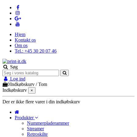
Hjem
Kontakt os
Om os
Tel.: +45 30 20 07 46
Søg
Log ind
0
Indkøbskurv
/
Tom
Indkøbskurv
×
Der er ikke flere varer i din indkøbskurv
Produkter
Nummerpladerammer
Streamer
Retroskilte