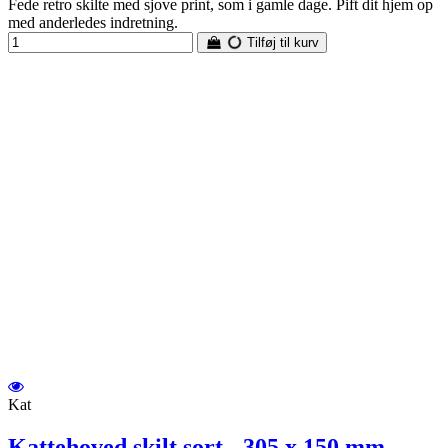
Fede retro skilte med sjove print, som i gamle dage. Pift dit hjem op
med anderledes indretning.
Tilføj til kurv
Kat
Kattehoved skilt sort - 305 x 150 mm -