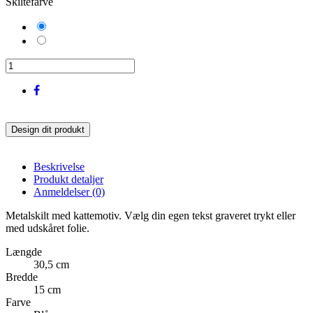
Skiltefarve
Soft
Pink
Blå
Design dit produkt
Beskrivelse
Produkt detaljer
Anmeldelser
(0)
Metalskilt med kattemotiv. Vælg din egen tekst graveret trykt eller
med udskåret folie.
Længde
30,5 cm
Bredde
15 cm
Farve