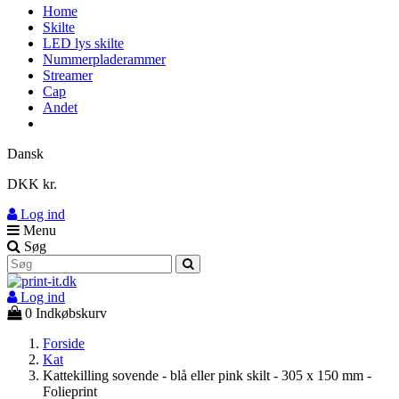
Home
Skilte
LED lys skilte
Nummerpladerammer
Streamer
Cap
Andet
Dansk
DKK kr.
Log ind
Menu
Søg
Log ind
0
Indkøbskurv
Forside
Kat
Kattekilling sovende - blå eller pink skilt - 305 x 150 mm -
Folieprint