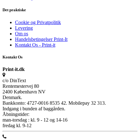
Det praktiske
Cookie og Privatpolitik
Levering
Om os
Handelsbetingelser Print-It
Kontakt Os - Print-it
Kontakt Os
Print-it.dk
c/o DinText
Rentemestervej 80
2400 København NV
Denmark.
Bankkonto: 4727-0016 8535 42. Mobilepay 32 313.
Indgang i bunden af baggården.
Åbningstider:
man-torsdag : kl. 9 - 12 og 14-16
fredag kl. 9-12