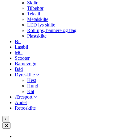
Skilte
Tilbehør
Tekstil
Metalskilte
LED lys skilte
Roll-ups, bannere og flag
Plastskilte
Bil
Lastbil
MC
Scooter
Barnevogn
Båd
Dyreskilte
Hest
Hund
Kat
Æresport
Andet
Retroskilte