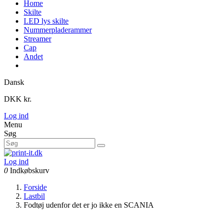
Home
Skilte
LED lys skilte
Nummerpladerammer
Streamer
Cap
Andet
Dansk
DKK kr.
Log ind
Menu
Søg
Log ind
0
Indkøbskurv
Forside
Lastbil
Fodtøj udenfor det er jo ikke en SCANIA