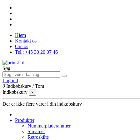
Hjem
Kontakt os
Om os
Tel.: +45 30 20 07 46
Søg
Log ind
0
Indkøbskurv
/
Tom
Indkøbskurv
×
Der er ikke flere varer i din indkøbskurv
Produkter
Nummerpladerammer
Streamer
Retroskilte