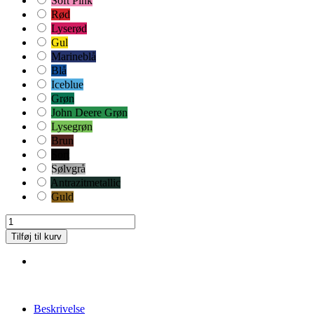
Soft Pink
Rød
Lyserød
Gul
Marineblå
Blå
Iceblue
Grøn
John Deere Grøn
Lysegrøn
Brun
Sort
Sølvgrå
Antrazitmetallic
Guld
Tilføj til kurv
Beskrivelse