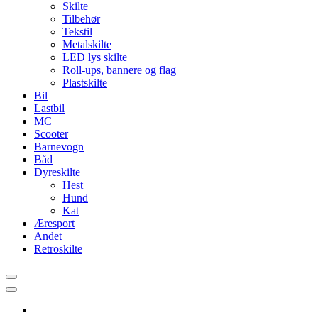
Skilte
Tilbehør
Tekstil
Metalskilte
LED lys skilte
Roll-ups, bannere og flag
Plastskilte
Bil
Lastbil
MC
Scooter
Barnevogn
Båd
Dyreskilte
Hest
Hund
Kat
Æresport
Andet
Retroskilte