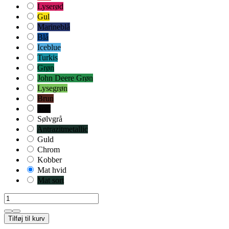
Lyserød
Gul
Marineblå
Blå
Iceblue
Turkis
Grøn
John Deere Grøn
Lysegrøn
Brun
Sort
Sølvgrå
Antrazitmetallic
Guld
Chrom
Kobber
Mat hvid
Mat sort
Tilføj til kurv