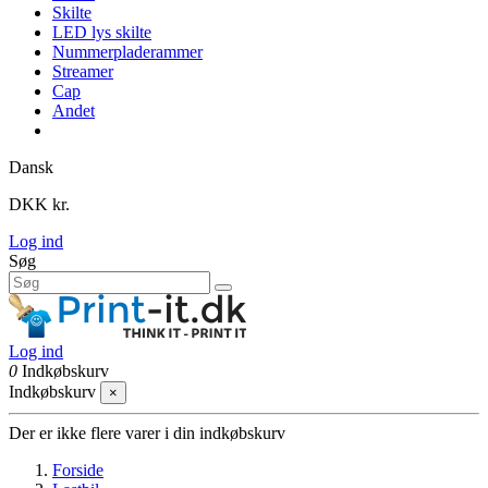
Skilte
LED lys skilte
Nummerpladerammer
Streamer
Cap
Andet
Dansk
DKK kr.
Log ind
Søg
Log ind
0
Indkøbskurv
Indkøbskurv
×
Der er ikke flere varer i din indkøbskurv
Forside