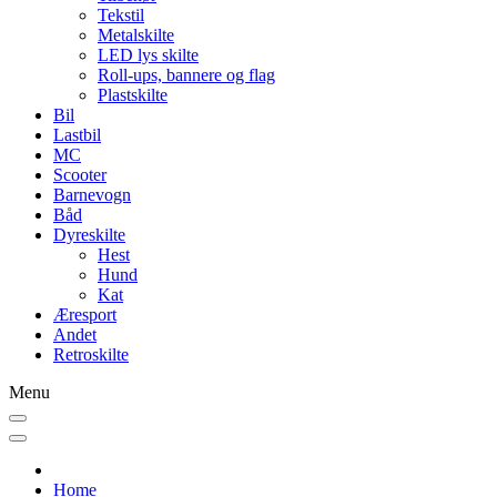
Tekstil
Metalskilte
LED lys skilte
Roll-ups, bannere og flag
Plastskilte
Bil
Lastbil
MC
Scooter
Barnevogn
Båd
Dyreskilte
Hest
Hund
Kat
Æresport
Andet
Retroskilte
Menu
Home