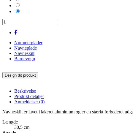
Soft
Pink
Blå
Nummerplader
Navneplade
Navneskilt
Barnevogn
Design dit produkt
Beskrivelse
Produkt detaljer
Anmeldelser
(0)
Navneskilt er lavet i lakeret aluminium og er en stærkt forbederet udg
Længde
30,5 cm
Bredde