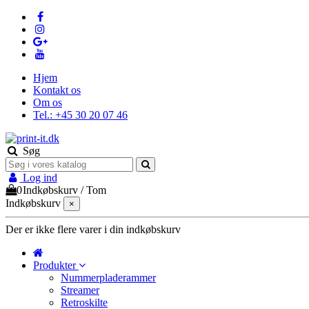
Hjem
Kontakt os
Om os
Tel.: +45 30 20 07 46
Søg
Log ind
0
Indkøbskurv
/
Tom
Indkøbskurv
×
Der er ikke flere varer i din indkøbskurv
Produkter
Nummerpladerammer
Streamer
Retroskilte