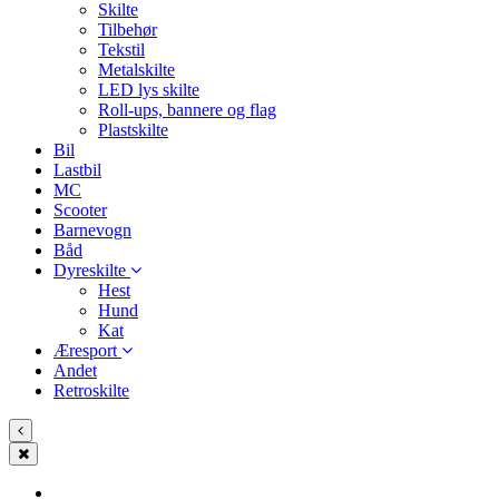
Skilte
Tilbehør
Tekstil
Metalskilte
LED lys skilte
Roll-ups, bannere og flag
Plastskilte
Bil
Lastbil
MC
Scooter
Barnevogn
Båd
Dyreskilte
Hest
Hund
Kat
Æresport
Andet
Retroskilte